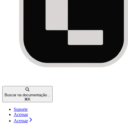
Buscar na documentação...
⌘
K
Suporte
Acessar
Acessar