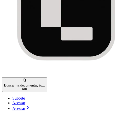
Buscar na documentação...
⌘
K
Suporte
Acessar
Acessar