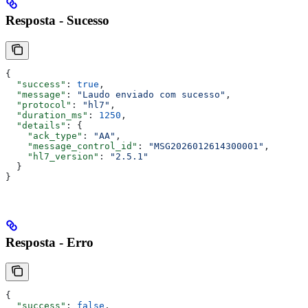
Resposta - Sucesso
{
  "success"
: 
true
,
  "message"
: 
"Laudo enviado com sucesso"
,
  "protocol"
: 
"hl7"
,
  "duration_ms"
: 
1250
,
  "details"
: {
    "ack_type"
: 
"AA"
,
    "message_control_id"
: 
"MSG2026012614300001"
,
    "hl7_version"
: 
"2.5.1"
  }
}
Resposta - Erro
{
  "success"
: 
false
,