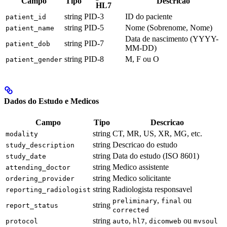
Campo
Tipo
Descricao
HL7
string
PID-3
ID do paciente
patient_id
string
PID-5
Nome (Sobrenome, Nome)
patient_name
Data de nascimento (YYYY-
string
PID-7
patient_dob
MM-DD)
string
PID-8
M, F ou O
patient_gender
Dados do Estudo e Medicos
Campo
Tipo
Descricao
string
CT, MR, US, XR, MG, etc.
modality
string
Descricao do estudo
study_description
string
Data do estudo (ISO 8601)
study_date
string
Medico assistente
attending_doctor
string
Medico solicitante
ordering_provider
string
Radiologista responsavel
reporting_radiologist
,
ou
preliminary
final
string
report_status
corrected
string
,
,
ou
protocol
auto
hl7
dicomweb
mvsoul