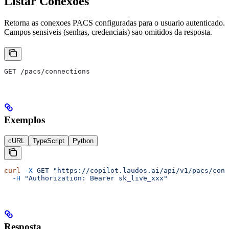
Listar Conexoes
Retorna as conexoes PACS configuradas para o usuario autenticado.
Campos sensiveis (senhas, credenciais) sao omitidos da resposta.
GET /pacs/connections
Exemplos
cURL
TypeScript
Python
curl
 -X
 GET
 "https://copilot.laudos.ai/api/v1/pacs/conn
  -H
 "Authorization: Bearer sk_live_xxx"
Resposta