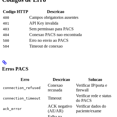
Codigo HTTP
Descricao
Campos obrigatorios ausentes
400
API Key invalida
401
Sem permissao para PACS
403
Conexao PACS nao encontrada
404
Erro no envio ao PACS
500
Timeout de conexao
504
Erros PACS
Erro
Descricao
Solucao
Conexao
Verificar IP/porta e
connection_refused
recusada
firewall
Verificar rede e status
Timeout
connection_timeout
do PACS
ACK negativo
Verificar dados do
ack_error
(AE/AR)
paciente/exame
Falha na