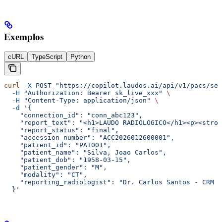
Exemplos
cURL
TypeScript
Python
curl
 -X
 POST
 "https://copilot.laudos.ai/api/v1/pacs/sen
  -H
 "Authorization: Bearer sk_live_xxx"
 \
  -H
 "Content-Type: application/json"
 \
  -d
 '{
    "connection_id": "conn_abc123",
    "report_text": "<h1>LAUDO RADIOLOGICO</h1><p><stron
    "report_status": "final",
    "accession_number": "ACC2026012600001",
    "patient_id": "PAT001",
    "patient_name": "Silva, Joao Carlos",
    "patient_dob": "1958-03-15",
    "patient_gender": "M",
    "modality": "CT",
    "reporting_radiologist": "Dr. Carlos Santos - CRM 1
  }'