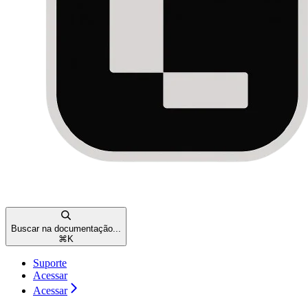
Buscar na documentação...
⌘
K
Suporte
Acessar
Acessar