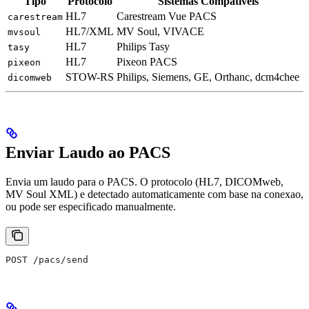
Tipo
Protocolo
Sistemas Compativeis
HL7
Carestream Vue PACS
carestream
HL7/XML
MV Soul, VIVACE
mvsoul
HL7
Philips Tasy
tasy
HL7
Pixeon PACS
pixeon
STOW-RS
Philips, Siemens, GE, Orthanc, dcm4chee
dicomweb
Enviar Laudo ao PACS
Envia um laudo para o PACS. O protocolo (HL7, DICOMweb,
MV Soul XML) e detectado automaticamente com base na conexao,
ou pode ser especificado manualmente.
POST /pacs/send