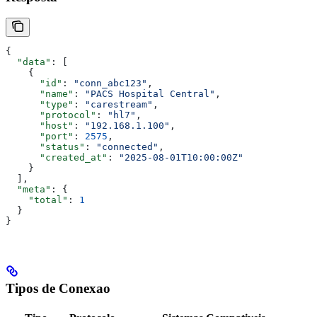
{
  "data"
: [
    {
      "id"
: 
"conn_abc123"
,
      "name"
: 
"PACS Hospital Central"
,
      "type"
: 
"carestream"
,
      "protocol"
: 
"hl7"
,
      "host"
: 
"192.168.1.100"
,
      "port"
: 
2575
,
      "status"
: 
"connected"
,
      "created_at"
: 
"2025-08-01T10:00:00Z"
    }
  ],
  "meta"
: {
    "total"
: 
1
  }
}
Tipos de Conexao