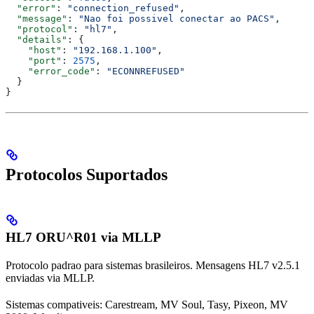
  "error"
: 
"connection_refused"
,
  "message"
: 
"Nao foi possivel conectar ao PACS"
,
  "protocol"
: 
"hl7"
,
  "details"
: {
    "host"
: 
"192.168.1.100"
,
    "port"
: 
2575
,
    "error_code"
: 
"ECONNREFUSED"
  }
}
Protocolos Suportados
HL7 ORU^R01 via MLLP
Protocolo padrao para sistemas brasileiros. Mensagens HL7 v2.5.1
enviadas via MLLP.
Sistemas compativeis: Carestream, MV Soul, Tasy, Pixeon, MV